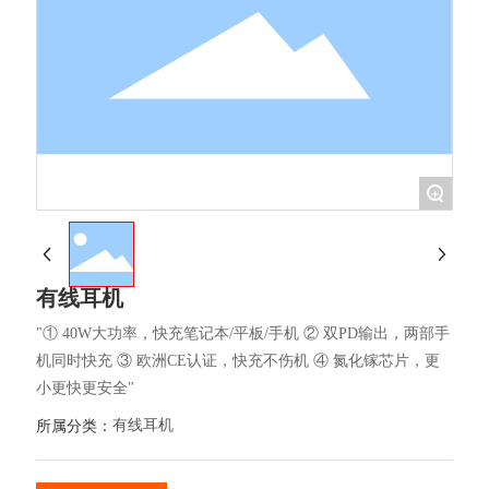
+
有线耳机
"① 40W大功率，快充笔记本/平板/手机 ② 双PD输出，两部手
机同时快充 ③ 欧洲CE认证，快充不伤机 ④ 氮化镓芯片，更
小更快更安全"
有线耳机
所属分类：